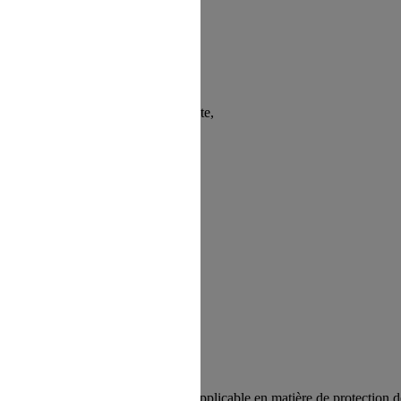
on TGV-IC
sont :
rt et de la maintenance du Site,
a Défense
ons et à respecter la réglementation applicable en matière de protectio