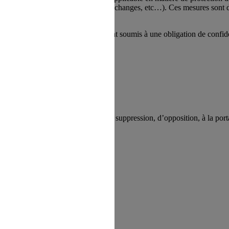
nnel, chiffrement des données et des échanges, etc…). Ces mesures sont d
n autorisé.
traiter les Données Personnelles, soient soumis à une obligation de confid
nnées Personnelles.
roits d’accès, de rectification, de suppression, d’opposition, à la porta
mande :
red Meyclub, vous pouvez exercer