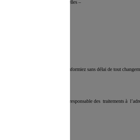
a protection des données personnelles –
 exactes et à jour et que vous nous informiez sans délai de tout changem
sonnelles, vous pouvez contacter le responsable des traitements à l’adr