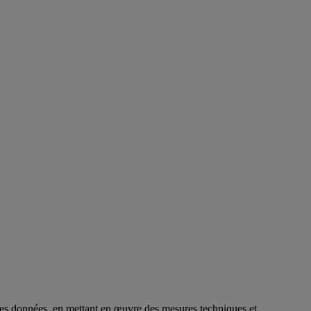
n des données, en mettant en œuvre des mesures techniques et